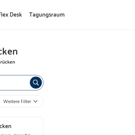
Flex Desk
Tagungsraum
cken
brücken
Weitere Filter
ücken
Schrank · Wasserflat ·