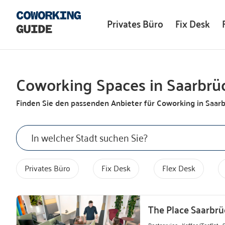
Privates Büro
Fix Desk
Coworking Spaces in Saarbrü
Finden Sie den passenden Anbieter für Coworking in
Saar
Privates Büro
Fix Desk
Flex Desk
The Place Saarbr
Postservice · Kaffee/Teeflat · 