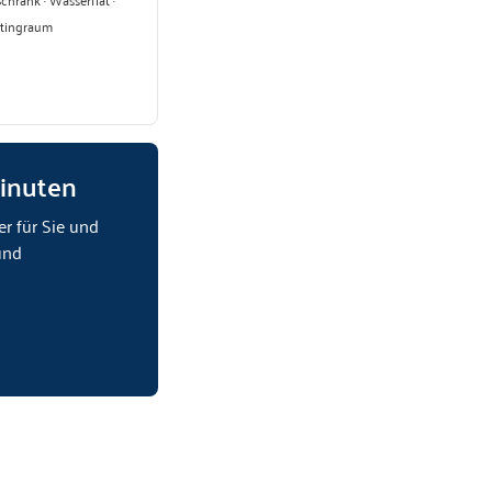
etingraum
Minuten
er für Sie und
und