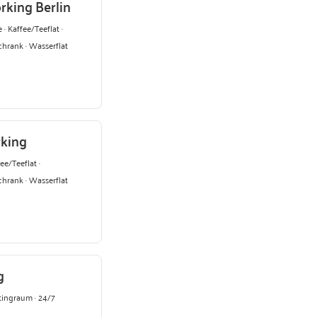
rking Berlin
 · Kaffee/Teeflat ·
chrank · Wasserflat
rking
ee/Teeflat ·
chrank · Wasserflat
g
etingraum · 24/7