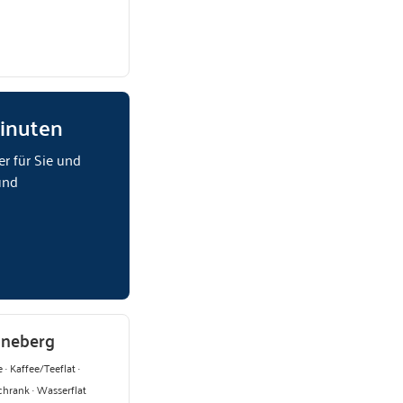
Minuten
er für Sie und
und
öneberg
 · Kaffee/Teeflat ·
chrank · Wasserflat